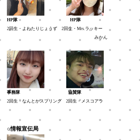
HP隊 HP隊
2回生・よわたりじょうず
2回生・Mrs.ラッキー
みかん
事務隊 協賛隊
2回生・なんとかスプリング
2回生・メスコアラ
○情報宣伝局