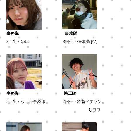
事務隊 事務隊
3回生・ゆい
3回生・低体温ぽん
事務隊 施工隊
2回生・ウェルチ象印
2回生・冷製ベテラン
ちワワ