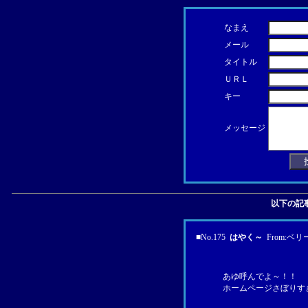
なまえ
メール
タイトル
ＵＲＬ
キー
メッセージ
以下の記
■
No.175
はやく～
From:
ベリ
あゆ呼んでよ～！！
ホームページさぼりす