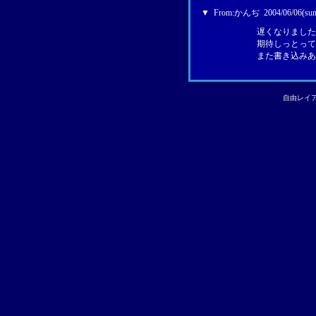
▼
From:
かんぢ
2004/06/06(sun
遅くなりました
期待しっとって
また書き込みあ
自由レイ