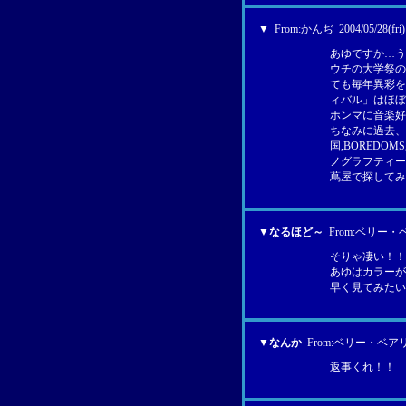
▼
From:
かんぢ
2004/05/28(fri)
あゆですか…うーん
ウチの大学祭の
ても毎年異彩を
ィバル」はほぼ
ホンマに音楽好
ちなみに過去、TH
国,BOREDOMS,
ノグラフティー
蔦屋で探してみ
▼
なるほど～
From:
ベリー・
そりゃ凄い！！
あゆはカラーが
早く見てみたい
▼
なんか
From:
ベリー・ベア
返事くれ！！