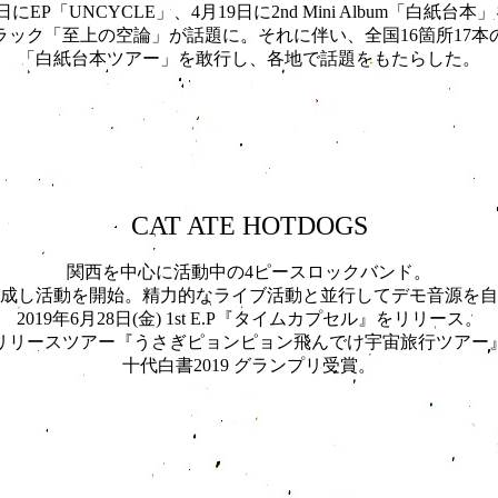
5日にEP「UNCYCLE」、4月19日に2nd Mini Album「白紙
゙ラック「至上の空論」が話題に。それに伴い、全国16箇所17本
「白紙台本ツアー」を敢行し、各地で話題をもたらした。
CAT ATE HOTDOGS
関西を中心に活動中の4ピースロックバンド。
り結成し活動を開始。精力的なライブ活動と並行してデモ音源を
2019年6月28日(金) 1st E.P『タイムカプセル』をリリース。
リリースツアー『うさぎピョンピョン飛んでけ宇宙旅行ツアー
十代白書2019 グランプリ受賞。