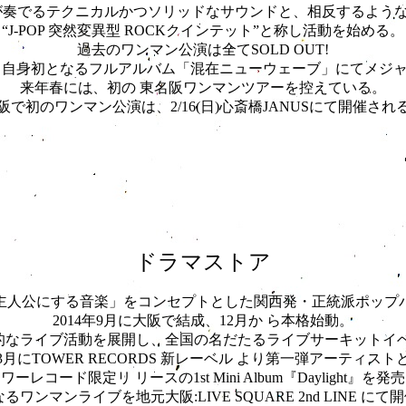
゙奏でるテクニカルかつソリッドなサウンドと、相反するようなk
“J-POP 突然変異型 ROCKクインテット”と称し活動を始める。
過去のワンマン公演は全てSOLD OUT!
、自身初となるフルアルバム「混在ニューウェーブ」にてメジャー
来年春には、初の 東名阪ワンマンツアーを控えている。
阪で初のワンマン公演は、2/16(日)心斎橋JANUSにて開催され
ドラマストア
人公にする音楽」をコンセプトとした関西発・正統派ポップバ
2014年9月に大阪で結成、12月か ら本格始動。
なライブ活動を展開し、全国の名だたるライブサーキットイヘ
年3月にTOWER RECORDS 新レーベル より第一弾アーティス
ワーレコード限定リ リースの1st Mini Album『Daylight』を発
るワンマンライブを地元大阪:LIVE SQUARE 2nd LINE にて開