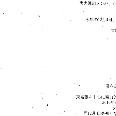
実力派のメンバーか
今年の12月4日
大
「君を主
東名阪を中心に精力的
2016
タ
同12月 自身初とな