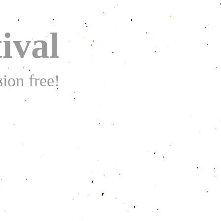
ival
ion free!
、