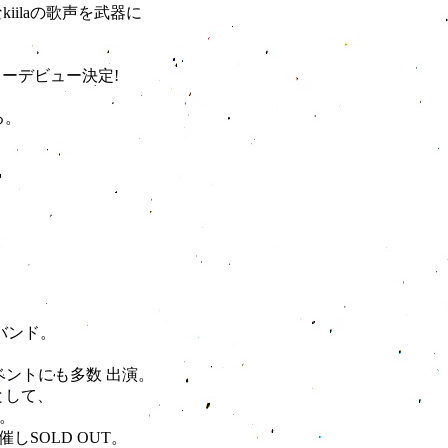
iilaの歌声を武器に
デビュー決定!
る。
ンド。
゙ントにも多数 出演。
トとして、
売。
催しSOLD OUT。