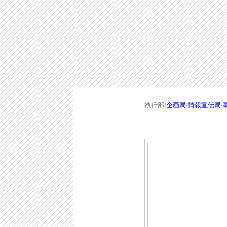
執行部/
企画局
/
情報宣伝局
/