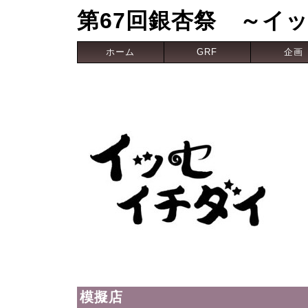
第67回銀杏祭 ～イ
ホーム
GRF
企画
模擬店