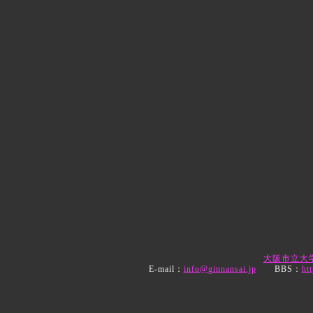
大阪市立大
E-mail：
info@ginnansai.jp
BBS：
ht