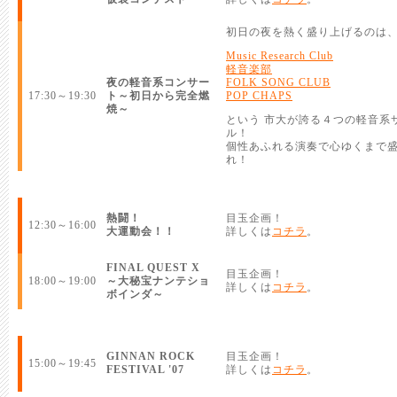
初日の夜を熱く盛り上げるのは
Music Research Club
軽音楽部
夜の軽音系コンサー
FOLK SONG CLUB
17:30～19:30
ト～初日から完全燃
POP CHAPS
焼～
という 市大が誇る４つの軽音系
ル！
個性あふれる演奏で心ゆくまで
れ！
熱闘！
目玉企画！
12:30～16:00
大運動会！！
詳しくは
コチラ
。
FINAL QUEST X
目玉企画！
18:00～19:00
～大秘宝ナンテショ
詳しくは
コチラ
。
ボインダ～
GINNAN ROCK
目玉企画！
15:00～19:45
FESTIVAL '07
詳しくは
コチラ
。