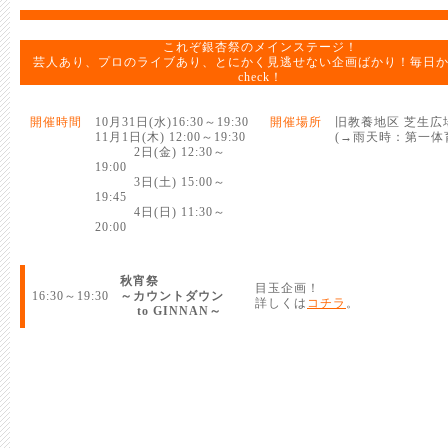
これぞ銀杏祭のメインステージ！
芸人あり、プロのライブあり、とにかく見逃せない企画ばかり！毎日
check！
開催時間
10月31日(水)16:30～19:30
開催場所
旧教養地区 芝生広
11月1日(木) 12:00～19:30
(→雨天時：第一体
2日(金) 12:30～
19:00
3日(土) 15:00～
19:45
4日(日) 11:30～
20:00
秋宵祭
目玉企画！
16:30～19:30
～カウントダウン
詳しくは
コチラ
。
to GINNAN～