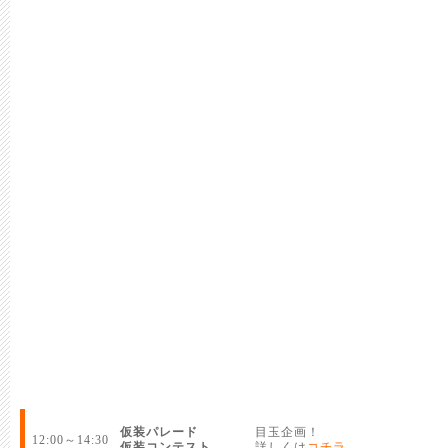
仮装パレード
目玉企画！
12:00～14:30
仮装コンテスト
詳しくは
コチラ
。