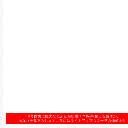
8
号館裏に巨大なねぷたが出現！？8mを超える巨体が、
あなたを見下ろします。夜にはライトアップも！一見の価値あり