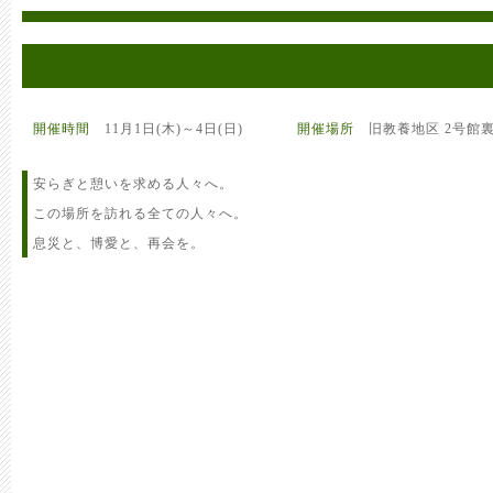
開催時間
11月1日(木)～4日(日)
開催場所
旧教養地区 2号館
安らぎと憩いを求める人々へ。
この場所を訪れる全ての人々へ。
息災と、博愛と、再会を。