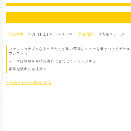
開催時間
11月3日(土) 18:00～19:00
開催場所
８号館ステージ
ファッショナブルな女の子たちが集い華麗なショーを魅せつけるガール
ウシエン☆
テーマは制服を今時の流行に合わせてアレンジする！
豪華な演出にも注目☆
８号館ステージ紹介に戻る