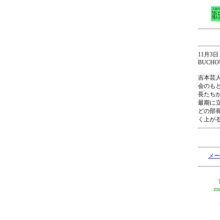
11月3日 
BUCHO
吉本芸
会のも
長たち
最期に
どの部長
く上が
メー
ma