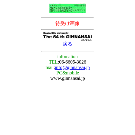
待受け画像
戻る
infomation
TEL
:06-6605-3026
mail
:
info@ginnansai.jp
PC&mobile
www.ginnansai.jp