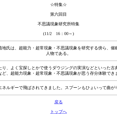
☆特集☆
第六回目
不思議現象研究所特集
(11/2 16：00～)
植地氏は、超能力・超常現象・不思議現象を研究する傍ら、催
人物である。
たり、よく宝探しとかで使うダウジングの実演などといった古
など、超能力現象・超常現象・不思議現象が思う存分体験でき
エネルギーで飛ばされてきました。スプーンもひょいって曲が
戻る
トップへ