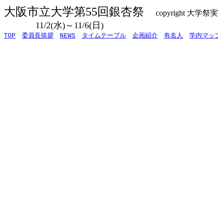
大阪市立大学第55回銀杏祭
copyright 大学祭
11/2(水)～11/6(日)
MA
TOP
委員長挨拶
NEWS
タイムテーブル
企画紹介
有名人
学内マッ