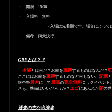
・ 開演 15:30
・ 入場料 無料
（入場は先着順です。場合によっては入場
・ 備考 雨天決行
GRFとは？？
本能
束縛
とは何だ？お前を
するものはなんだ？
束縛
記憶
ここにはお前を
するものなど何もない。
と
最大
最高
完全無料
銀杏祭
にして
の
ロックイベント
エゴ
闇
さぁ、準備はいいだろうか？
にあふれた
の世
過去の主な出演者