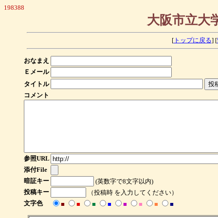
198388
大阪市立大学
[
トップに戻る
] [
おなまえ
Ｅメール
タイトル
コメント
参照URL
添付File
暗証キー
(英数字で8文字以内)
投稿キー
（投稿時 を入力してください）
文字色
■
■
■
■
■
■
■
■