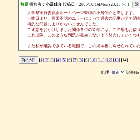
無題
投稿者：
小居佳介
投稿日：2006/10/16(Mon) 23:35
No.1
大学祭実行委員会ホームページ管理の小居佳介と申します。
一昨日より、原因不明のエラーによって過去の記事が全て消
術的な問題によりかないませんでした。
ご迷惑をおかけしました関係各位の皆様には、この場をお借
これ以降、このような問題が発生しないよう努力していくつ
また私が確認できている範囲で、この掲示板に寄せられてい
[
1
] [
2
] [
3
] [
4
] [
5
] [
6
] [
7
] [
8
] [
9
] [
10
] [
11
] [
12
] [
13
]
[14]
処理
記事No