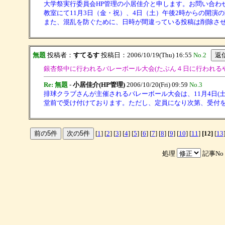
大学祭実行委員会HP管理の小居佳介と申します。お問い合わせの件
教室にて11月3日（金・祝）、4日（土）午後2時からの開演
また、混乱を防ぐために、日時が間違っている投稿は削除さ
無題
投稿者：
すてるす
投稿日：2006/10/19(Thu) 16:55
No.2
銀杏祭中に行われるバレーボール大会(たぶん４日に行われるやつ
Re: 無題
-
小居佳介(HP管理)
2006/10/20(Fri) 09:59
No.3
排球クラブさんが主催されるバレーボール大会は、11月4日(
堂前で受け付けております。ただし、定員になり次第、受付
[
1
] [
2
] [
3
] [
4
] [
5
] [
6
] [
7
] [
8
] [
9
] [
10
] [
11
]
[12]
[
13
処理
記事No