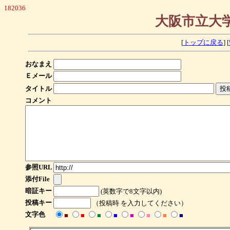
182036
大阪市立大学
[
トップに戻る
] [
おなまえ
Ｅメール
タイトル
コメント
参照URL
添付File
暗証キー
(英数字で8文字以内)
投稿キー
（投稿時 を入力してください）
文字色
■
■
■
■
■
■
■
■