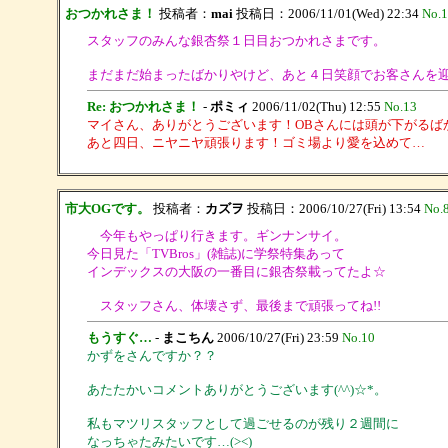
おつかれさま！
投稿者：
mai
投稿日：2006/11/01(Wed) 22:34
No.1
スタッフのみんな銀杏祭１日目おつかれさまです。
まだまだ始まったばかりやけど、あと４日笑顔でお客さんを
Re: おつかれさま！
-
ポミィ
2006/11/02(Thu) 12:55
No.13
マイさん、ありがとうございます！OBさんには頭が下がるば
あと四日、ニヤニヤ頑張ります！ゴミ場より愛を込めて…
市大OGです。
投稿者：
カズヲ
投稿日：2006/10/27(Fri) 13:54
No.
今年もやっぱり行きます。ギンナンサイ。
今日見た「TVBros」(雑誌)に学祭特集あって
インデックスの大阪の一番目に銀杏祭載ってたよ☆
スタッフさん、体壊さず、最後まで頑張ってね!!
もうすぐ…
-
まこちん
2006/10/27(Fri) 23:59
No.10
かずをさんですか？？
あたたかいコメントありがとうございます(^^)☆*。
私もマツリスタッフとして過ごせるのが残り２週間に
なっちゃたみたいです…(><)