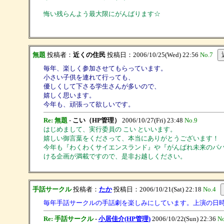
悔い残らんよう最大限にがんばります☆
無題
投稿者：
近くの住民
投稿日：2006/10/25(Wed) 22:56
No.7
毎年、楽しく参加させてもらっています。
小さい子供を連れて行っても、
優しくして下さる学生さんが多いので、
嬉しく思います。
今年も、頑張って欲しいです。
Re: 無題
-
こい（HP管理）
2006/10/27(Fri) 23:48
No.9
はじめまして、実行委員の こい といいます。
嬉しい御言葉をくださって、本当にありがとうございます！
今年も『わくわくサイエンスランド』や『がんばれ未来のパパ
ける企画が満載ですので、是非お越しください。
手話サークル
投稿者：
たか
投稿日：2006/10/21(Sat) 22:18
No.4
毎年手話サークルの手話劇を楽しみにしています。上演の日
Re: 手話サークル
-
小居佳介(HP管理)
2006/10/22(Sun) 22:36
No