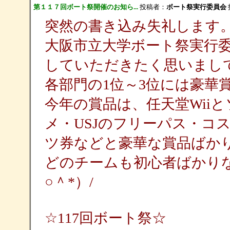
第１１７回ボート祭開催のお知ら...
投稿者：
ボート祭実行委員会
投
突然の書き込み失礼します
大阪市立大学ボート祭実行
していただきたく思いまし
各部門の1位～3位には豪華賞
今年の賞品は、任天堂Wii
メ・USJのフリーパス・コ
ツ券などと豪華な賞品ばかりで
どのチームも初心者ばかり
○＾*）/
☆117回ボート祭☆