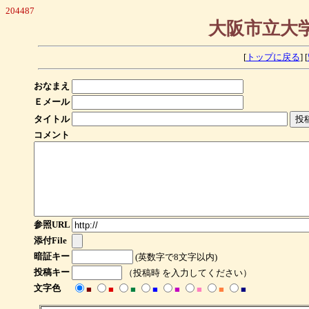
204487
大阪市立大学
[
トップに戻る
] [
おなまえ
Ｅメール
タイトル
コメント
参照URL
添付File
暗証キー
(英数字で8文字以内)
投稿キー
（投稿時 を入力してください）
文字色
■
■
■
■
■
■
■
■