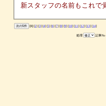
新スタッフの名前もこれで
[1]
[
2
] [
3
] [
4
] [
5
] [
6
] [
7
] [
8
] [
9
] [
10
] [
11
] [
12
] [
13
] [
14
]
処理
記事No