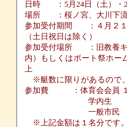
日時 ：5月24日（土）・2
場所 ：桜ノ宮、大川下
参加受付期間 ：４月２１
（土日祝日は除く）
参加受付場所 ：旧教養キ
内）もしくはボート祭ホー
上
※艇数に限りがあるので
参加費 ：体育会会員 １
学内生 １，
一般市民 ２，
※上記金額は１名分です。