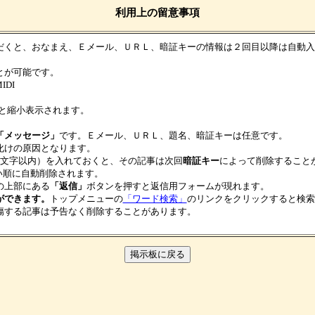
利用上の留意事項
だくと、おなまえ、Ｅメール、ＵＲＬ、暗証キーの情報は２回目以降は自動入
とが可能です。
IDI
ると縮小表示されます。
「メッセージ」
です。Ｅメール、ＵＲＬ、題名、暗証キーは任意です。
化けの原因となります。
8文字以内）を入れておくと、その記事は次回
暗証キー
によって削除すること
い順に自動削除されます。
の上部にある
「返信」
ボタンを押すと返信用フォームが現れます。
ができます。
トップメニューの
「ワード検索」
のリンクをクリックすると検索
傷する記事は予告なく削除することがあります。