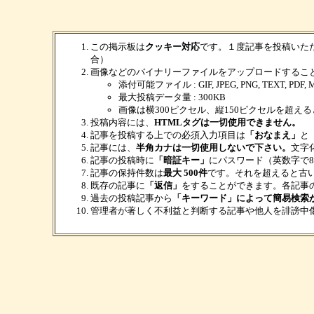
この掲示板は
クッキー対応
です。１度記事を投稿いた
合）
画像などのバイナリーファイルをアップロードするこ
添付可能ファイル : GIF, JPEG, PNG, TEXT, PDF, M
最大投稿データ量 : 300KB
画像は横300ピクセル、縦150ピクセルを超え
投稿内容には、
HTMLタグは一切使用できません。
記事を投稿する上での必須入力項目は
「おなまえ」
と
記事には、
半角カナは一切使用しないで下さい。
文字
記事の投稿時に
「暗証キー」
にパスワード（英数字で
記事の保持件数は
最大 500件
です。それを超えると古
既存の記事に
「返信」
をすることができます。各記事
過去の投稿記事から
「キーワード」によって簡易検索
管理者が著しく不利益と判断する記事や他人を誹謗中