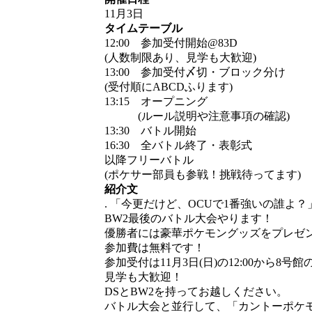
11月3日
タイムテーブル
12:00 参加受付開始@83D
(人数制限あり、見学も大歓迎)
13:00 参加受付〆切・ブロック分け
(受付順にABCDふります)
13:15 オープニング
(ルール説明や注意事項の確認)
13:30 バトル開始
16:30 全バトル終了・表彰式
以降フリーバトル
(ポケサー部員も参戦！挑戦待ってます)
紹介文
. 「今更だけど、OCUで1番強いの誰よ？
BW2最後のバトル大会やります！
優勝者には豪華ポケモングッズをプレゼ
参加費は無料です！
参加受付は11月3日(日)の12:00から8
見学も大歓迎！
DSとBW2を持ってお越しください。
バトル大会と並行して、「カントーポケ