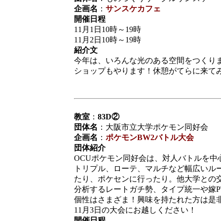
企画名
：
サンスケカフェ
開催日程
11月1日10時～19時
11月2日10時～19時
紹介文
今年は、いろんな光のある空間をつくり
ショップもやります！休憩がてらに来てみ
教室
：
83D②
団体名
：大阪市立大学ポケモン同好会
企画名
：
ポケモンBW2バトル大会
団体紹介
OCUポケモン同好会は、対人バトルを中
トリプル、ローテ、マルチなど幅広いル
たり、ポケセンに行ったり。他大学との
分析するレートガチ勢、タイプ統一や嫁P
個性はさまざま！興味を持たれた方は是
11月3日の大会にお越しください！
開催日程