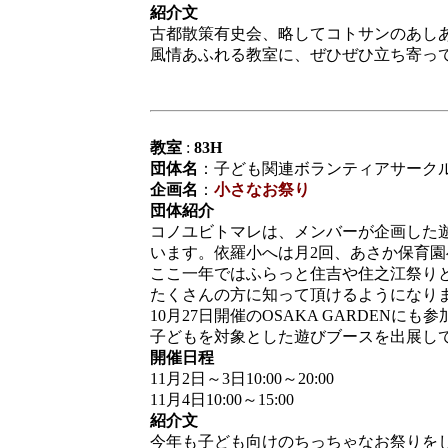
紹介文
古都散策有史会、略してコトサンのあし
風情あふれる教室に、ぜひぜひ立ち寄っ
教室
:
83H
団体名
：子ども関連ボランティアサーク
企画名
：
小さなお祭り
団体紹介
コノユビトマレは、メンバーが企画した
います。依羅小へは月2回、あさか保育園
ここ一年ではふらっと住吉や住之江祭り
たくさんの方に知って頂けるようになり
10月27日開催のOSAKA GARDEN
子どもを対象とした遊びブースを出展し
開催日程
11月2日～3日10:00～20:00
11月4日10:00～15:00
紹介文
今年も子ども向けのちっちゃなお祭りを