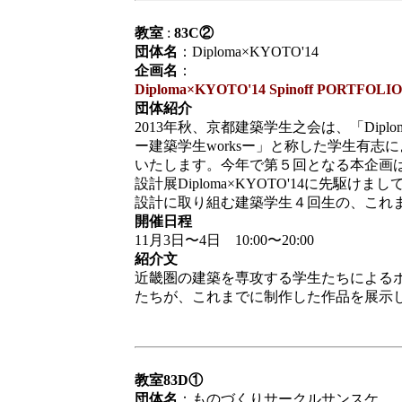
教室
:
83C②
団体名
：
Diploma×KYOTO'14
企画名
：
Diploma×KYOTO'14 Spinoff PORTFOL
団体紹介
2013年秋、京都建築学生之会は、「Diploma×KYO
ー建築学生worksー」と称した学生有
いたします。今年で第５回となる本企画
設計展Diploma×KYOTO'14に先駆
設計に取り組む建築学生４回生の、これ
開催日程
11月3日〜4日 10:00〜20:00
紹介文
近畿圏の建築を専攻する学生たちによる
たちが、これまでに制作した作品を展示
教室83D①
団体名
：ものづくりサークルサンスケ