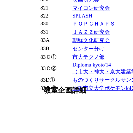
821
マイコン研究会
822
SPLASH
830
ＰＯＰＣＨＡＰＳ
831
ＪＡＺＺ研究会
83A
朝鮮文化研究会
83B
センター分け
83Ｃ①
市大テクノ部
Diploma kyoto'14
83Ｃ②
（市大・神大・京大建築
83D①
ものづくりサークルサン
83Ｄ②
大阪市立大学ポケモン同
教室企画詳細