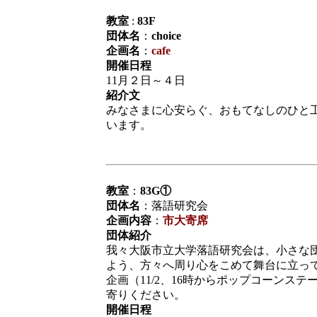
教室
:
83F
団体名
：
choice
企画名
：
cafe
開催日程
11月２日～４日
紹介文
みなさまに心安らぐ、おもてなしのひと
います。
教室
：
83G①
団体名
：落語研究会
企画内容
：
市大寄席
団体紹介
我々大阪市立大学落語研究会は、小さな
よう、方々へ周り心をこめて舞台に立っ
企画（11/2、16時からポップコーンス
寄りください。
開催日程