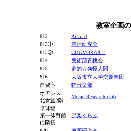
教室企画
812
Accord
813①
漫画研究会
813②
CHOVORA‼！
814
美術部青桃会
815
劇的☆爽怪人間
816
大阪市立大学交響楽団
自習室
軽音楽部
オアシス
Music Research club
北食堂2階
卓球場
第一体育館
邦楽くらぶ
に隣接
820
映画研究会