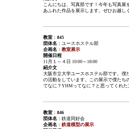
こんにちは、写真部です！今年も写真展
あふれた作品を展示します。ぜひお越しくだ
教室
：
845
団体名
：ユースホステル部
企画名
：
教室展示
開催日程
11月１～４日 10:00～18:00
紹介文
大阪市立大学ユースホステル部です。僕た
の活動をしています。この展示で僕たち
てなに？YHMってなに？と思ってくれ
教室
：
846
団体名
：鉄道同好会
企画名
：
鉄道模型の展示