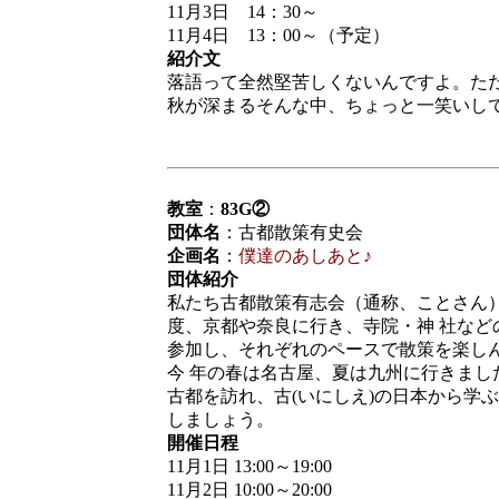
11月3日 14：30～
11月4日 13：00～（予定）
紹介文
落語って全然堅苦しくないんですよ。た
秋が深まるそんな中、ちょっと一笑いし
教室
：
83G②
団体名
：古都散策有史会
企画名
：
僕達のあしあと♪
団体紹介
私たち古都散策有志会（通称、ことさん）
度、京都や奈良に行き、寺院・神 社など
参加し、それぞれのペースで散策を楽し
今 年の春は名古屋、夏は九州に行きまし
古都を訪れ、古(いにしえ)の日本から学
しましょう。
開催日程
11月1日 13:00～19:00
11月2日 10:00～20:00