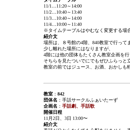
11/1…11:20～14:00
11/2…10:40～13:40
11/3…10:40～14:00
11/4…10:00～11:40
※タイムテーブルはやむなく変更する場
紹介文
場所は、８号館の4階、840教室で行って
少し離れた場所にはなりますが、
4階には他の団体もたくさん教室企画を
そちらを見たついでにでもぜひふらっと
教室の前ではジュース、お酒、おかしも
教室
：
842
団体名
：手話サークルふぁいたーず
企画名
：
手話劇、手話歌
開催日程
11月2日、3日 13:00〜
紹介文