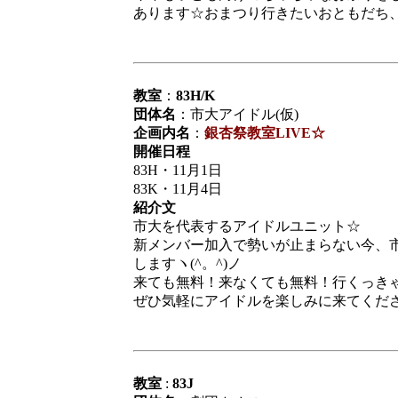
あります☆おまつり行きたいおともだち
教室
：
83H/K
団体名
：市大アイドル(仮)
企画内名
：
銀杏祭教室LIVE☆
開催日程
83H・11月1日
83K・11月4日
紹介文
市大を代表するアイドルユニット☆
新メンバー加入で勢いが止まらない今、
しますヽ(^。^)ノ
来ても無料！来なくても無料！行くっき
ぜひ気軽にアイドルを楽しみに来てくだ
教室
:
83J