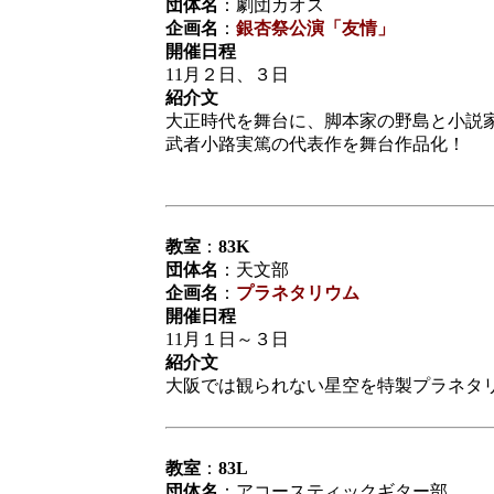
団体名
：劇団カオス
企画名
：
銀杏祭公演「友情」
開催日程
11月２日、３日
紹介文
大正時代を舞台に、脚本家の野島と小説
武者小路実篤の代表作を舞台作品化！
教室
：
83K
団体名
：天文部
企画名
：
プラネタリウム
開催日程
11月１日～３日
紹介文
大阪では観られない星空を特製プラネタ
教室
：
83L
団体名
：アコースティックギター部