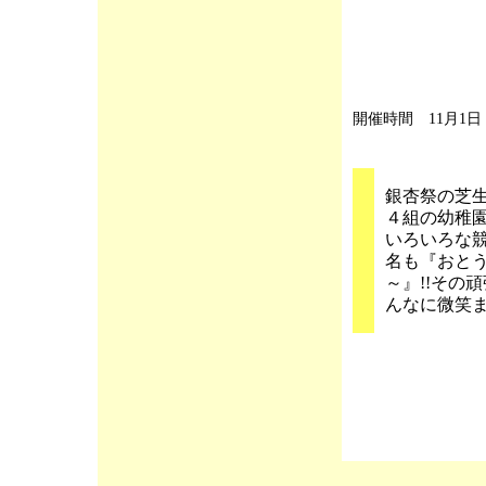
開催時間
11月1日
銀杏祭の芝生
４組の幼稚
いろいろな
名も『おと
～』!!その
んなに微笑ま