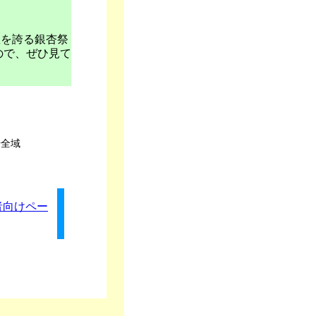
数を誇る銀杏祭
ので、ぜひ見て
場全域
者向けペー