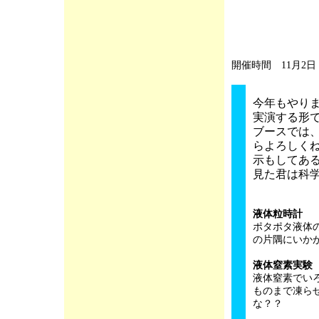
開催時間
11月2日
今年もやり
実演する形
ブースでは
らよろしく
示もしてあ
見た君は科
液体粒時計
ポタポタ液体
の片隅にいか
液体窒素実験
液体窒素でい
ものまで凍ら
な？？