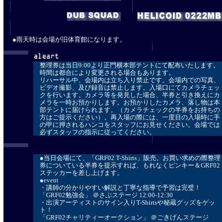
●雨天時は会場が旧体育館になります。
整理券は当日9:00より正門横本部テントにて配布いたします。
時間は都合により変更される場合もあります。
リハーサル中、会場内は立ち入り禁止です。会場内での写真、
ビデオ撮影、及び録音は禁止します。入場口にてカメラチェッ
クを行います。カメラ等を発見した場合、半券と引き換えにカ
メラを一時お預かりします。お預かりしたカメラ、落し物は本
部テントに届けられます。（カメラチェックの半券をお持ちの
方はご提示ください）。再入場の際には、一度目の入場時に手
の甲に押されるハンコをスタッフにお見せください。会場では
必ずスタッフの指示に従ってください。
●当日会場にて、「GRF02 T-Shirts」販売。お買い求めの際整理
券についている半券を提示すれば、もれなくピンキー＆GRF02
ステッカーを差し上げます。
●event
・講師の分かりやすい解説と丁寧な指導で予習は完璧！
「GRF02勉強会」 ＠さぶステージ 12:00-12:30
・出演アーティストのサイン入りT-Shirtsや秘蔵グッズをゲッ
ト！
「GRF02チャリティーオークション」 ＠ごきげんステージ