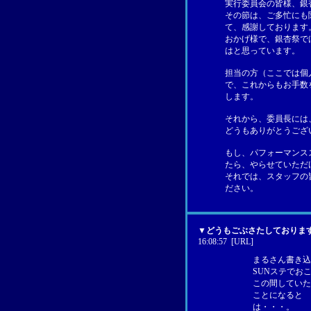
実行委員会の皆様、銀
その節は、ご多忙にも
て、感謝しております
おかげ様で、銀杏祭で
はと思っています。
担当の方（ここでは個
で、これからもお手数
します。
それから、委員長には
どうもありがとうござ
もし、パフォーマンス
たら、やらせていただけ
それでは、スタッフの
ださい。
▼
どうもごぶさたしておりま
16:08:57
[URL]
まるさん書き込
SUNステでお
この間していた
ことになると
は・・・。