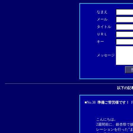
なまえ
メール
タイトル
ＵＲＬ
キー
メッセージ
以下の記
■
No.38
準備ご苦労様です！
F
こんにちは。
2週間前に、銀杏祭で
レーションを行った”ま