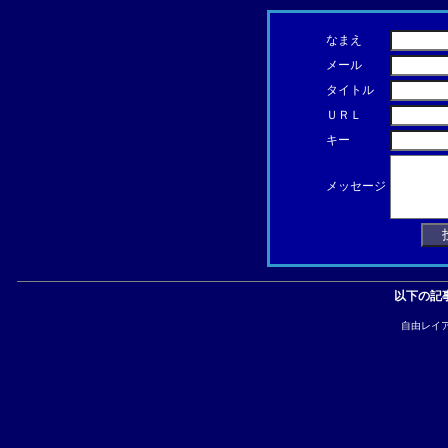
なまえ
メール
タイトル
ＵＲＬ
キー
メッセージ
以下の記
自由レイ