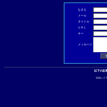
なまえ
メール
タイトル
ＵＲＬ
キー
メッセージ
以下の記
自由レイ